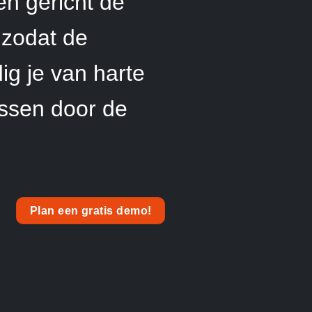
en gericht de
 zodat de
g je van harte
assen door de
Plan een gratis demo!