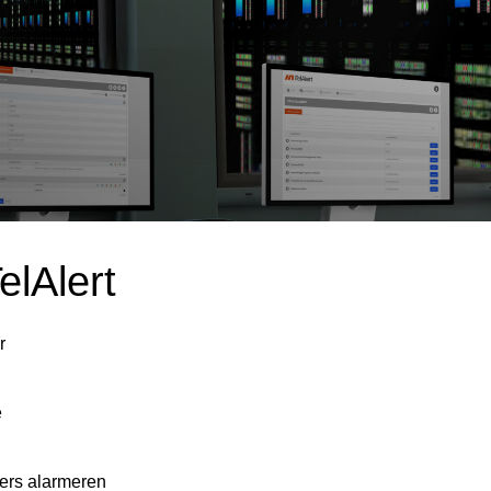
elAlert
r
e
ers alarmeren