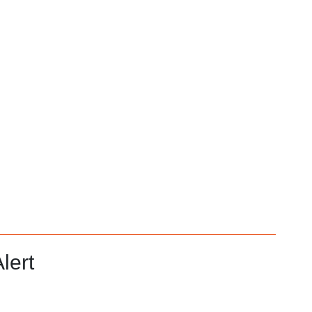
akt direct inzichtelijk hoe een alarm verloopt en toont de
kan in de toekomst nog succesvoller worden gereageerd
lert