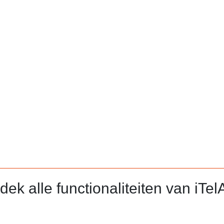
ijdens het incident en achteraf worden geëvalueerd. iTelAlert ma
 eenvoudig worden geëxporteerd, bijvoorbeeld naar Excel. Zo 
tisch een rapport te sturen.
dek alle functionaliteiten van iTelA