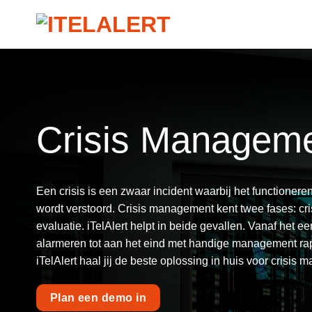
Ga
naar
inhoud
Crisis Managem
Een crisis is een zwaar incident waarbij het functioner
wordt verstoord. Crisis management kent twee fases: cri
evaluatie. iTelAlert helpt in beide gevallen. Vanaf het e
alarmeren tot aan het eind met handige management ra
iTelAlert haal jij de beste oplossing in huis voor crisis
Plan een demo in