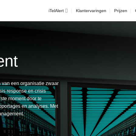
iTelAlert
Klantervaringen
Prijzen
ent
en van een organisatie zwaar
sis response en crisis
erste moment door te
pportages en analyses. Met
 management.