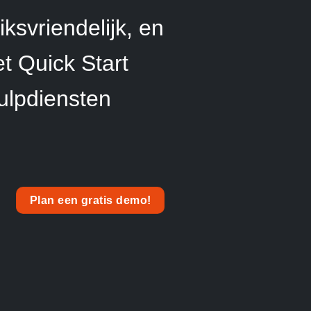
ksvriendelijk, en
t Quick Start
ulpdiensten
Plan een gratis demo!