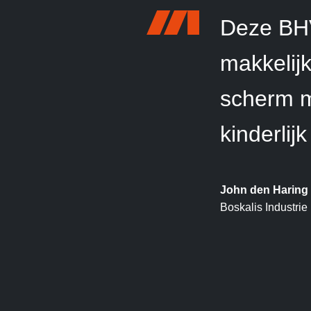
Deze BHV 
makkelijk
scherm m
kinderlij
John den Haring
Boskalis Industrie