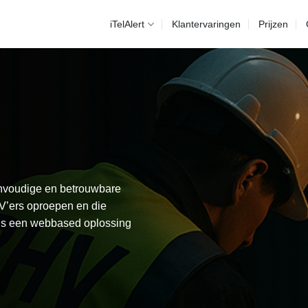
iTelAlert
Klantervaringen
Prijzen
envoudige en betrouwbare
V’ers oproepen en die
t is een webbased oplossing