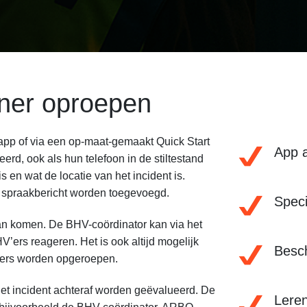
ener oproepen
V app of via een op-maat-gemaakt Quick Start
App 
rd, ook als hun telefoon in de stiltestand
s en wat de locatie van het incident is.
 spraakbericht worden toegevoegd.
Speci
 kan komen. De BHV-coördinator kan via het
’ers reageren. Het is ook altijd mogelijk
Besc
’ers worden opgeroepen.
 het incident achteraf worden geëvalueerd. De
Leren