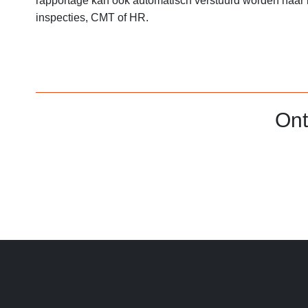
rapportage kan ook automatisch verstuurd worden naar
inspecties, CMT of HR.
Ont