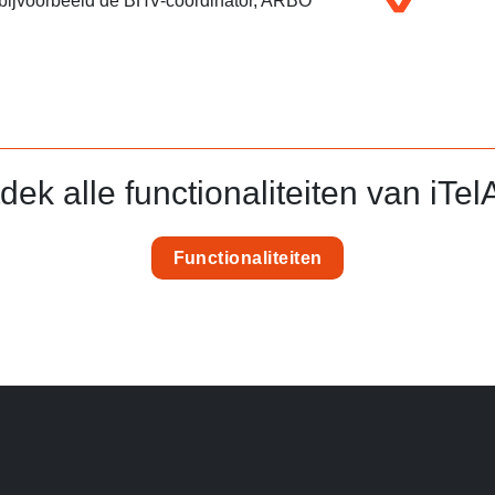
 bijvoorbeeld de BHV-coördinator, ARBO
dek alle functionaliteiten van iTelA
Functionaliteiten